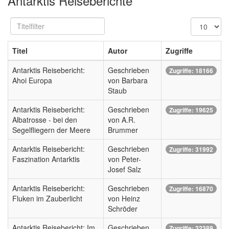
Antarktis Reiseberichte
Titelfilter
Anzeige
#
Titel
Autor
Zugriffe
Antarktis Reisebericht:
Geschrieben
Zugriffe: 18166
Ahoi Europa
von Barbara
Staub
Antarktis Reisebericht:
Geschrieben
Zugriffe: 19625
Albatrosse - bei den
von A.R.
Segelfliegern der Meere
Brummer
Antarktis Reisebericht:
Geschrieben
Zugriffe: 31992
Faszination Antarktis
von Peter-
Josef Salz
Antarktis Reisebericht:
Geschrieben
Zugriffe: 16870
Fluken im Zauberlicht
von Heinz
Schröder
Antarktis Reisebericht: Im
Geschrieben
Zugriffe: 32389