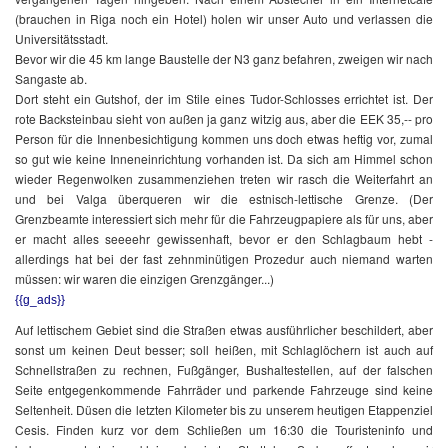
(brauchen in Riga noch ein Hotel) holen wir unser Auto und verlassen die
Universitätsstadt.
Bevor wir die 45 km lange Baustelle der N3 ganz befahren, zweigen wir nach
Sangaste ab.
Dort steht ein Gutshof, der im Stile eines Tudor-Schlosses errichtet ist. Der
rote Backsteinbau sieht von außen ja ganz witzig aus, aber die EEK 35,-- pro
Person für die Innenbesichtigung kommen uns doch etwas heftig vor, zumal
so gut wie keine Inneneinrichtung vorhanden ist. Da sich am Himmel schon
wieder Regenwolken zusammenziehen treten wir rasch die Weiterfahrt an
und bei Valga überqueren wir die estnisch-lettische Grenze. (Der
Grenzbeamte interessiert sich mehr für die Fahrzeugpapiere als für uns, aber
er macht alles seeeehr gewissenhaft, bevor er den Schlagbaum hebt -
allerdings hat bei der fast zehnminütigen Prozedur auch niemand warten
müssen: wir waren die einzigen Grenzgänger...)
{{g_ads}}
Auf lettischem Gebiet sind die Straßen etwas ausführlicher beschildert, aber
sonst um keinen Deut besser; soll heißen, mit Schlaglöchern ist auch auf
Schnellstraßen zu rechnen, Fußgänger, Bushaltestellen, auf der falschen
Seite entgegenkommende Fahrräder und parkende Fahrzeuge sind keine
Seltenheit. Düsen die letzten Kilometer bis zu unserem heutigen Etappenziel
Cesis. Finden kurz vor dem Schließen um 16:30 die Touristeninfo und