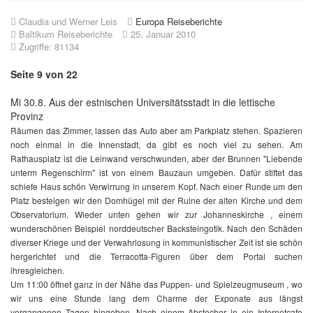
Claudia und Werner Leis
Europa Reiseberichte
Baltikum Reiseberichte
25. Januar 2010
Zugriffe: 81134
Seite 9 von 22
Mi 30.8. Aus der estnischen Universitätsstadt in die lettische
Provinz
Räumen das Zimmer, lassen das Auto aber am Parkplatz stehen. Spazieren
noch einmal in die Innenstadt, da gibt es noch viel zu sehen. Am
Rathausplatz ist die Leinwand verschwunden, aber der Brunnen "Liebende
unterm Regenschirm" ist von einem Bauzaun umgeben. Dafür stiftet das
schiefe Haus schön Verwirrung in unserem Kopf. Nach einer Runde um den
Platz besteigen wir den Domhügel mit der Ruine der alten Kirche und dem
Observatorium. Wieder unten gehen wir zur Johanneskirche , einem
wunderschönen Beispiel norddeutscher Backsteingotik. Nach den Schäden
diverser Kriege und der Verwahrlosung in kommunistischer Zeit ist sie schön
hergerichtet und die Terracotta-Figuren über dem Portal suchen
ihresgleichen.
Um 11:00 öffnet ganz in der Nähe das Puppen- und Spielzeugmuseum , wo
wir uns eine Stunde lang dem Charme der Exponate aus längst
vergangenen Tagen hingeben. Nach einem Abstecher in ein Internetcafe