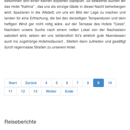
bekommen dort einen kleinen kopierten Stadtplan. So bewaffnet suchen wir
das Hotel "Katrina" , das uns als einzige Gäste in dieser Nacht beherbergen
wird. Spazieren in die Altstadt, um uns ein Bild der Lage zu machen und
landen für eine Erfrischung, die bei den derzeitigen Temperaturen und dem
heftigen Wind gar nicht nötig wäre, auf der Terrasse des Hotels "Cesis".
Nachdem unsere Suche nach einem netten Lokal von der Nachsaison
sabotiert wird, setzen wir uns letztendlich für's wirklich gute Abendessen
auch ins zugehörige Hotelrestaurant . Stiefeln dann zufrieden und gesättigt
durch regennasse Straßen zu unserem Hotel.
Start
Zurück
4
5
6
7
8
9
10
11
12
13
Weiter
Ende
Reiseberichte