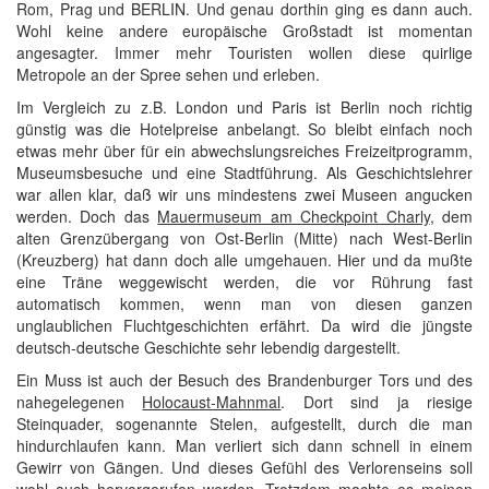
Rom, Prag und BERLIN. Und genau dorthin ging es dann auch.
Wohl keine andere europäische Großstadt ist momentan
angesagter. Immer mehr Touristen wollen diese quirlige
Metropole an der Spree sehen und erleben.
Im Vergleich zu z.B. London und Paris ist Berlin noch richtig
günstig was die Hotelpreise anbelangt. So bleibt einfach noch
etwas mehr über für ein abwechslungsreiches Freizeitprogramm,
Museumsbesuche und eine Stadtführung. Als Geschichtslehrer
war allen klar, daß wir uns mindestens zwei Museen angucken
werden. Doch das
Mauermuseum am Checkpoint Charly
, dem
alten Grenzübergang von Ost-Berlin (Mitte) nach West-Berlin
(Kreuzberg) hat dann doch alle umgehauen. Hier und da mußte
eine Träne weggewischt werden, die vor Rührung fast
automatisch kommen, wenn man von diesen ganzen
unglaublichen Fluchtgeschichten erfährt. Da wird die jüngste
deutsch-deutsche Geschichte sehr lebendig dargestellt.
Ein Muss ist auch der Besuch des Brandenburger Tors und des
nahegelegenen
Holocaust-Mahnmal
. Dort sind ja riesige
Steinquader, sogenannte Stelen, aufgestellt, durch die man
hindurchlaufen kann. Man verliert sich dann schnell in einem
Gewirr von Gängen. Und dieses Gefühl des Verlorenseins soll