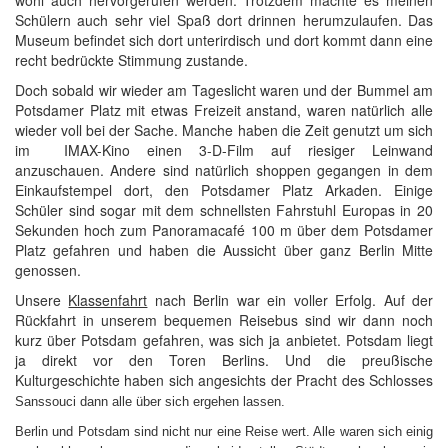
wohl auch hervorgerufen werden. Trotzdem machte es meinen
Schülern auch sehr viel Spaß dort drinnen herumzulaufen. Das
Museum befindet sich dort unterirdisch und dort kommt dann eine
recht bedrückte Stimmung zustande.
Doch sobald wir wieder am Tageslicht waren und der Bummel am
Potsdamer Platz mit etwas Freizeit anstand, waren natürlich alle
wieder voll bei der Sache. Manche haben die Zeit genutzt um sich
im IMAX-Kino einen 3-D-Film auf riesiger Leinwand
anzuschauen. Andere sind natürlich shoppen gegangen in dem
Einkaufstempel dort, den Potsdamer Platz Arkaden. Einige
Schüler sind sogar mit dem schnellsten Fahrstuhl Europas in 20
Sekunden hoch zum Panoramacafé 100 m über dem Potsdamer
Platz gefahren und haben die Aussicht über ganz Berlin Mitte
genossen.
Unsere
Klassenfahrt
nach Berlin war ein voller Erfolg. Auf der
Rückfahrt in unserem bequemen Reisebus sind wir dann noch
kurz über Potsdam gefahren, was sich ja anbietet. Potsdam liegt
ja direkt vor den Toren Berlins. Und die preußische
Kulturgeschichte haben sich angesichts der Pracht des Schlosses
Sanssouci dann alle über sich ergehen lassen.
Berlin und Potsdam sind nicht nur eine Reise wert. Alle waren sich einig