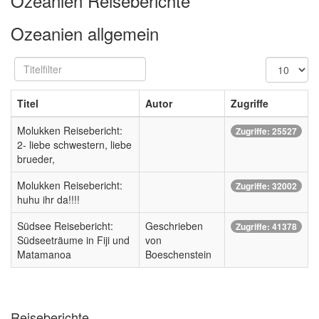
Ozeanien Reiseberichte
Ozeanien allgemein
Titelfilter
Anzeige
#
Titel
Autor
Zugriffe
Molukken Reisebericht:
Zugriffe: 25527
2- liebe schwestern, liebe
brueder,
Molukken Reisebericht:
Zugriffe: 32002
huhu ihr da!!!!
Südsee Reisebericht:
Geschrieben
Zugriffe: 41378
Südseeträume in Fiji und
von
Matamanoa
Boeschenstein
Reiseberichte