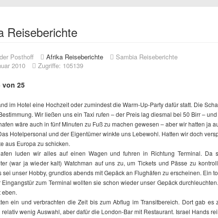
a Reiseberichte
der Posthoff
Afrika Reiseberichte
Sambia Reiseberichte
nuar 2010
Zugriffe: 105139
5 von 25
nd im Hotel eine Hochzeit oder zumindest die Warm-Up-Party dafür statt. Die Scha
 Bestimmung. Wir ließen uns ein Taxi rufen – der Preis lag diesmal bei 50 Birr – un
afen wäre auch in fünf Minuten zu Fuß zu machen gewesen – aber wir hatten ja au
as Hotelpersonal und der Eigentümer winkte uns Lebewohl. Hatten wir doch vers
te aus Europa zu schicken.
afen luden wir alles auf einen Wagen und fuhren in Richtung Terminal. Da st
r (war ja wieder kalt) Watchman auf uns zu, um Tickets und Pässe zu kontroll
s sei unser Hobby, grundlos abends mit Gepäck an Flughäfen zu erscheinen. Ein to
r Eingangstür zum Terminal wollten sie schon wieder unser Gepäck durchleuchten
t eben.
ten ein und verbrachten die Zeit bis zum Abflug im Transitbereich. Dort gab es 
g relativ wenig Auswahl, aber dafür die London-Bar mit Restaurant. Israel Hands rei