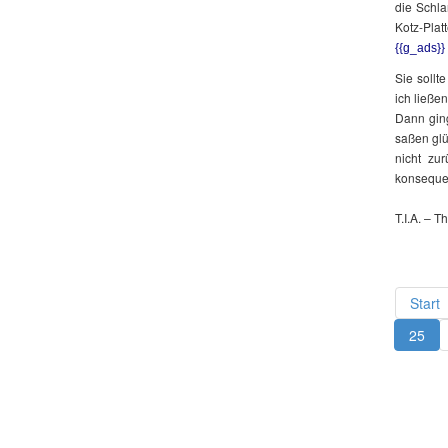
die Schla
Kotz-Plat
{{g_ads}}
Sie sollte
ich ließe
Dann gin
saßen glü
nicht zu
konsequen
T.I.A. – Th
Start
25