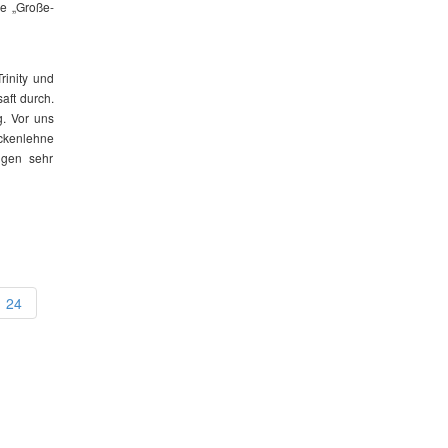
ie „Große-
Trinity und
aft durch.
. Vor uns
ückenlehne
igen sehr
24