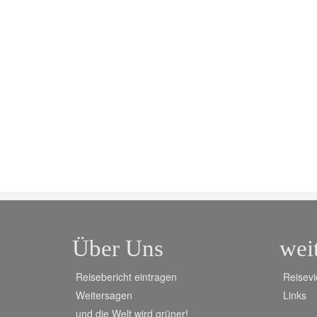
Über Uns
wei
Reisebericht eintragen
Reisevi
Weitersagen
Links
und die Welt wird grüner!