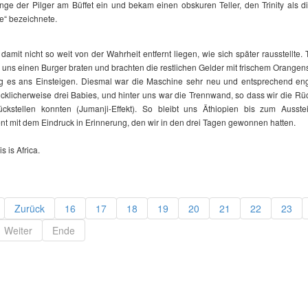
nge der Pilger am Büffet ein und bekam einen obskuren Teller, den Trinity als d
te“ bezeichnete.
 damit nicht so weit von der Wahrheit entfernt liegen, wie sich später rausstellte. 
n uns einen Burger braten und brachten die restlichen Gelder mit frischem Orangens
g es ans Einsteigen. Diesmal war die Maschine sehr neu und entsprechend eng
cklicherweise drei Babies, und hinter uns war die Trennwand, so dass wir die R
rückstellen konnten (Jumanji-Effekt). So bleibt uns Äthiopien bis zum Ausste
t mit dem Eindruck in Erinnerung, den wir in den drei Tagen gewonnen hatten.
is is Africa.
Zurück
16
17
18
19
20
21
22
23
Weiter
Ende