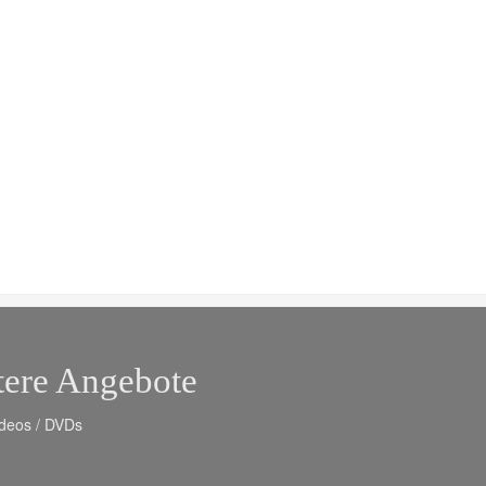
tere Angebote
deos / DVDs