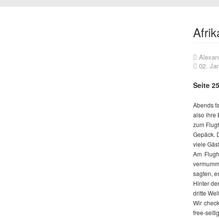
Afrik
Alexan
02. Ja
Seite 2
Abends fa
also ihre
zum Flugh
Gepäck. D
viele Gäs
Am Flugh
vermummte
sagten, e
Hinter de
dritte Wel
Wir check
free-seiti