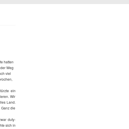
fe hatten
d der Weg
ch viel
prochen,
ürzte ein
ieren. Wir
lles Land.
. Ganz die
zwar duty-
hte sich in